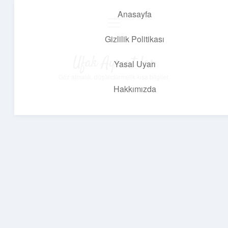
Anasayfa
menüyü
aç
Gizlilik Politikası
Ufak Ayrıntılar
Yasal Uyarı
Göz atmalık, düşündürmelik kısa bilgiler.
Hakkımızda