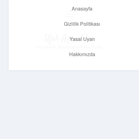
Anasayfa
menüyü
aç
Gizlilik Politikası
Ufak Ayrıntılar
Yasal Uyarı
Göz atmalık, düşündürmelik kısa bilgiler.
Hakkımızda