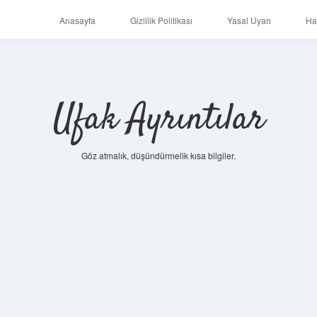
Anasayfa
Gizlilik Politikası
Yasal Uyarı
Ha
Ufak Ayrıntılar
Göz atmalık, düşündürmelik kısa bilgiler.