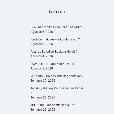
Son Yazılar
Bilek bağ yırtılması belirtileri nelerdir ?
Ağustos 6, 2026
Kedi fön makinesiyle kurutulur mu ?
Ağustos 5, 2026
Avanos Belediye Başkanı kimdir ?
Ağustos 4, 2026
2024 Altın Topunu Kim Kazandı ?
Ağustos 3, 2026
İç Anadolu Bölgesi’nde kaç şehir var ?
Temmuz 30, 2026
Tahsin Şahinkaya’nın serveti ne kadar
?
Temmuz 28, 2026
JBL 520BT kaç saatte şarj olur ?
Temmuz 25, 2026