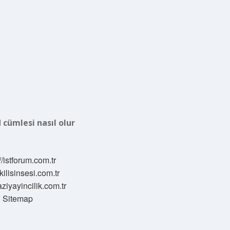
 cümlesi nasıl olur
//istforum.com.tr
/kilisinsesi.com.tr
aziyayincilik.com.tr
Sitemap