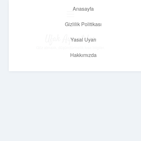
Anasayfa
menüyü
aç
Gizlilik Politikası
Ufak Ayrıntılar
Yasal Uyarı
Göz atmalık, düşündürmelik kısa bilgiler.
Hakkımızda