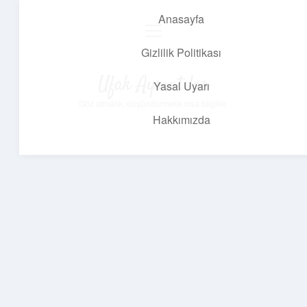
Anasayfa
menüyü
aç
Gizlilik Politikası
Ufak Ayrıntılar
Yasal Uyarı
Göz atmalık, düşündürmelik kısa bilgiler.
Hakkımızda