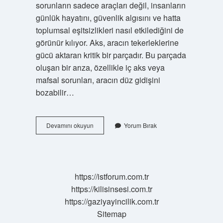
sorunların sadece araçları değil, insanların
günlük hayatını, güvenlik algısını ve hatta
toplumsal eşitsizlikleri nasıl etkilediğini de
görünür kılıyor. Aks, aracın tekerleklerine
gücü aktaran kritik bir parçadır. Bu parçada
oluşan bir arıza, özellikle iç aks veya
mafsal sorunları, aracın düz gidişini
bozabilir…
Aks
Devamını okuyun
Yorum Bırak
arızası
çekme
yapar
mı
?
https://istforum.com.tr
https://kilisinsesi.com.tr
https://gaziyayincilik.com.tr
Sitemap