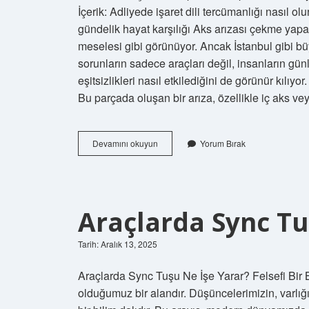
İçerik: Adliyede işaret dili tercümanlığı nasıl 
gündelik hayat karşılığı Aks arızası çekme yapa
meselesi gibi görünüyor. Ancak İstanbul gibi b
sorunların sadece araçları değil, insanların günl
eşitsizlikleri nasıl etkilediğini de görünür kılıyo
Bu parçada oluşan bir arıza, özellikle iç aks ve
Aks
Devamını okuyun
Yorum Bırak
arızası
çekme
yapar
mı
?
Araçlarda Sync Tu
Tarih: Aralık 13, 2025
Araçlarda Sync Tuşu Ne İşe Yarar? Felsefi Bir B
olduğumuz bir alandır. Düşüncelerimizin, varlığı