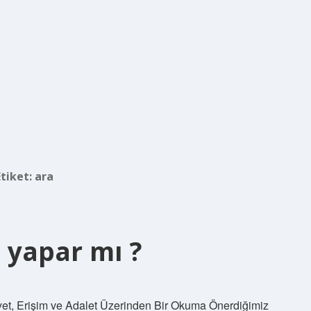
Etiket:
ara
 yapar mı ?
et, Erişim ve Adalet Üzerinden Bir Okuma Önerdiğimiz