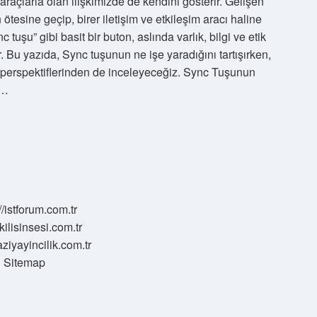
araçlarla olan ilişkimizde de kendini gösterir. Gelişen
n ötesine geçip, birer iletişim ve etkileşim aracı haline
tuşu” gibi basit bir buton, aslında varlık, bilgi ve etik
r. Bu yazıda, Sync tuşunun ne işe yaradığını tartışırken,
i perspektiflerinden de inceleyeceğiz. Sync Tuşunun
i…
//istforum.com.tr
/kilisinsesi.com.tr
aziyayincilik.com.tr
Sitemap