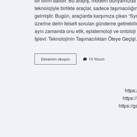
bir bilim dalıdır. Bu arayış, modern dünyamızda 
teknolojiyle birlikte araçlar, sadece taşımacılığı
gelmiştir. Bugün, araçlarda karşımıza çıkan “Sync 
üzerine derin felsefi soruları gündeme getirebili
aynı zamanda onu etik, epistemoloji ve ontoloj
İşlevi: Teknolojinin Taşımacılıktan Öteye Geçiş
Araçlarda
Devamını okuyun
10 Yorum
Sync
Tuşu
Ne
İşe
Yarar
https:
?
https:/
https://g