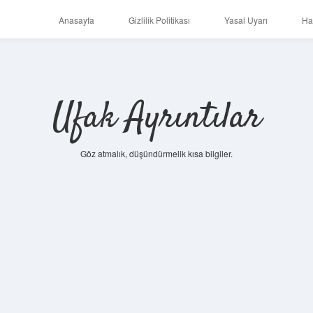
Anasayfa
Gizlilik Politikası
Yasal Uyarı
Ha
Ufak Ayrıntılar
Göz atmalık, düşündürmelik kısa bilgiler.