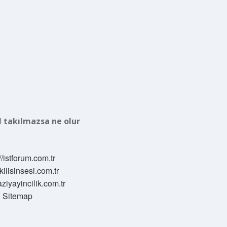
l takılmazsa ne olur
//istforum.com.tr
/kilisinsesi.com.tr
aziyayincilik.com.tr
Sitemap