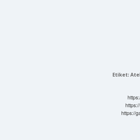
Etiket:
Ate
https:
https:/
https://g