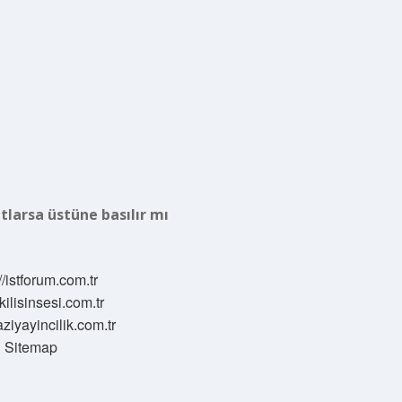
tlarsa üstüne basılır mı
//istforum.com.tr
/kilisinsesi.com.tr
aziyayincilik.com.tr
Sitemap