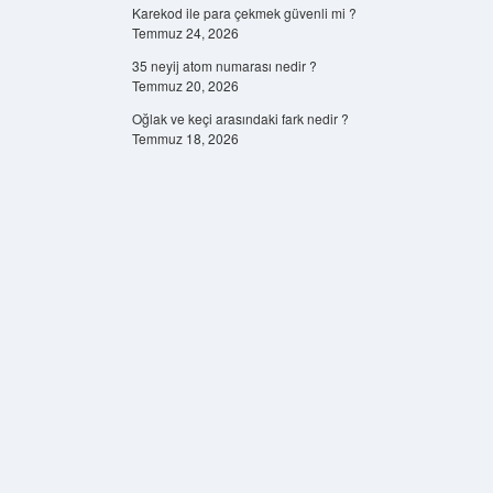
Karekod ile para çekmek güvenli mi ?
Temmuz 24, 2026
35 neyij atom numarası nedir ?
Temmuz 20, 2026
Oğlak ve keçi arasındaki fark nedir ?
Temmuz 18, 2026