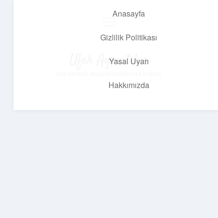
Anasayfa
menüyü
aç
Gizlilik Politikası
Ufak Ayrıntılar
Yasal Uyarı
Göz atmalık, düşündürmelik kısa bilgiler.
Hakkımızda