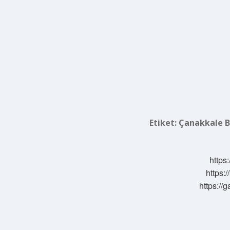
Etiket:
Çanakkale Bo
https:
https:/
https://g