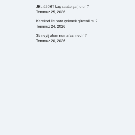
JBL 520BT kaç saatte şarj olur ?
Temmuz 25, 2026
Karekod ile para çekmek güvenli mi ?
Temmuz 24, 2026
35 neyij atom numarası nedir ?
Temmuz 20, 2026