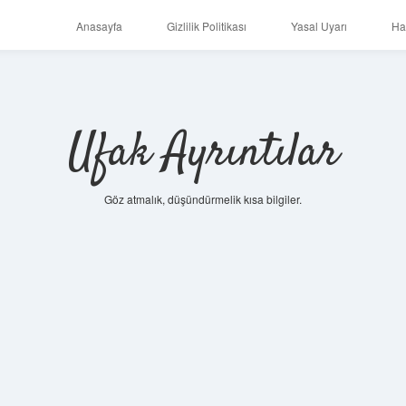
Anasayfa
Gizlilik Politikası
Yasal Uyarı
Ha
Ufak Ayrıntılar
Göz atmalık, düşündürmelik kısa bilgiler.