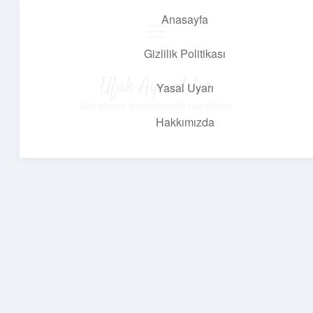
Anasayfa
menüyü
aç
Gizlilik Politikası
Ufak Ayrıntılar
Yasal Uyarı
Göz atmalık, düşündürmelik kısa bilgiler.
Hakkımızda