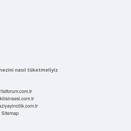
ezini nasıl tüketmeliyiz
//istforum.com.tr
/kilisinsesi.com.tr
aziyayincilik.com.tr
Sitemap