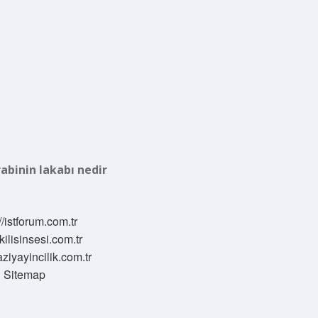
abinin lakabı nedir
//istforum.com.tr
/kilisinsesi.com.tr
aziyayincilik.com.tr
Sitemap