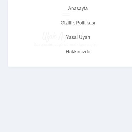
Anasayfa
menüyü
aç
Gizlilik Politikası
Ufak Ayrıntılar
Yasal Uyarı
Göz atmalık, düşündürmelik kısa bilgiler.
Hakkımızda