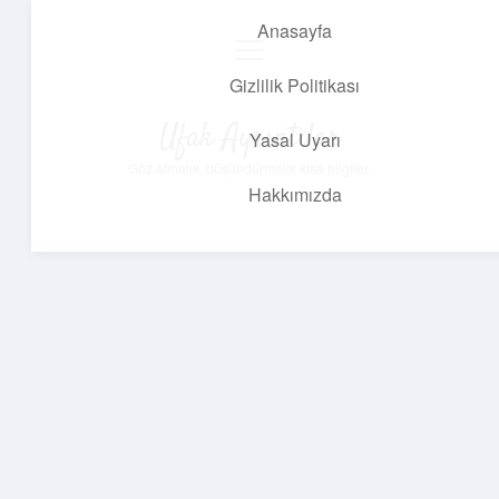
Anasayfa
menüyü
aç
Gizlilik Politikası
Ufak Ayrıntılar
Yasal Uyarı
Göz atmalık, düşündürmelik kısa bilgiler.
Hakkımızda