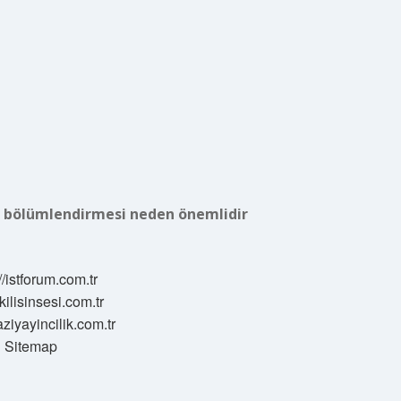
ar bölümlendirmesi neden önemlidir
//istforum.com.tr
/kilisinsesi.com.tr
aziyayincilik.com.tr
Sitemap