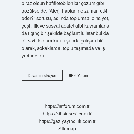
biraz olsun hafifletebilen bir çözüm gibi
gözükse de, “Alerji hapları ne zaman etki
eder?” sorusu, aslında toplumsal cinsiyet,
çeşitlilik ve sosyal adalet gibi kavramlarla
da ilginç bir şekilde bağlantılı. İstanbul’da
bir sivil toplum kuruluşunda çalışan biri
olarak, sokaklarda, toplu taşımada ve iş
yerinde bu…
Alerji
Devamını okuyun
6 Yorum
hapları
ne
zaman
etki
eder
https://istforum.com.tr
?
https://kilisinsesi.com.tr
https://gaziyayincilik.com.tr
Sitemap