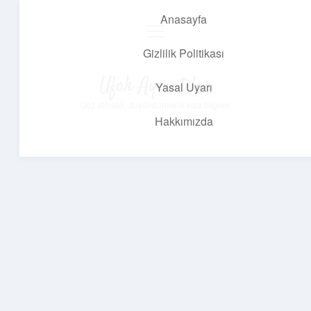
Anasayfa
menüyü
aç
Gizlilik Politikası
Ufak Ayrıntılar
Yasal Uyarı
Göz atmalık, düşündürmelik kısa bilgiler.
Hakkımızda