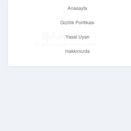
Anasayfa
menüyü
aç
Gizlilik Politikası
Ufak Ayrıntılar
Yasal Uyarı
Göz atmalık, düşündürmelik kısa bilgiler.
Hakkımızda