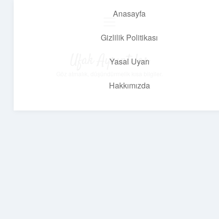
Anasayfa
menüyü
aç
Gizlilik Politikası
Ufak Ayrıntılar
Yasal Uyarı
Göz atmalık, düşündürmelik kısa bilgiler.
Hakkımızda