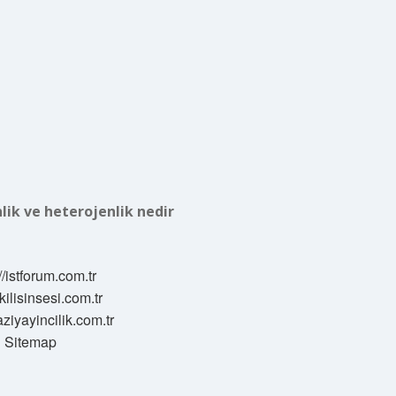
ik ve heterojenlik nedir
//istforum.com.tr
/kilisinsesi.com.tr
aziyayincilik.com.tr
Sitemap