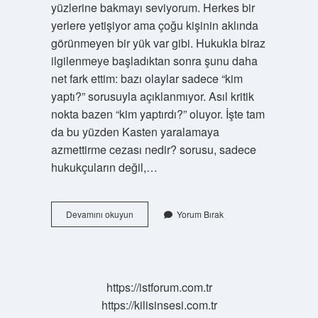
yüzlerine bakmayı seviyorum. Herkes bir
yerlere yetişiyor ama çoğu kişinin aklında
görünmeyen bir yük var gibi. Hukukla biraz
ilgilenmeye başladıktan sonra şunu daha
net fark ettim: bazı olaylar sadece “kim
yaptı?” sorusuyla açıklanmıyor. Asıl kritik
nokta bazen “kim yaptırdı?” oluyor. İşte tam
da bu yüzden Kasten yaralamaya
azmettirme cezası nedir? sorusu, sadece
hukukçuların değil,…
Kasten
Devamını okuyun
Yorum Bırak
yaralamaya
azmettirme
cezası
nedir
?
https://istforum.com.tr
https://kilisinsesi.com.tr