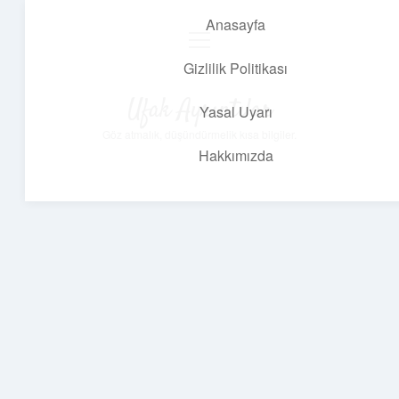
Anasayfa
menüyü
aç
Gizlilik Politikası
Ufak Ayrıntılar
Yasal Uyarı
Göz atmalık, düşündürmelik kısa bilgiler.
Hakkımızda