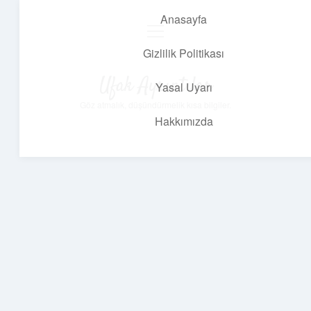
Anasayfa
menüyü
aç
Gizlilik Politikası
Ufak Ayrıntılar
Yasal Uyarı
Göz atmalık, düşündürmelik kısa bilgiler.
Hakkımızda