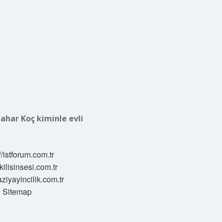
ahar Koç kiminle evli
//istforum.com.tr
/kilisinsesi.com.tr
aziyayincilik.com.tr
Sitemap