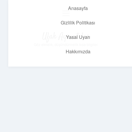
Anasayfa
menüyü
aç
Gizlilik Politikası
Ufak Ayrıntılar
Yasal Uyarı
Göz atmalık, düşündürmelik kısa bilgiler.
Hakkımızda