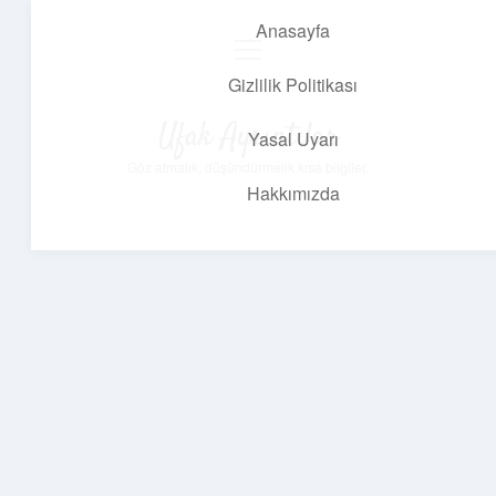
Anasayfa
menüyü
aç
Gizlilik Politikası
Ufak Ayrıntılar
Yasal Uyarı
Göz atmalık, düşündürmelik kısa bilgiler.
Hakkımızda