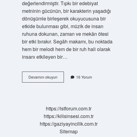
değerlendirmiştir. Tıpkı bir edebiyat
metninin gücünün, bir karakterin yaşadığı
dönüşümle birleşerek okuyucusuna bir
etkide bulunması gibi, müzik de insan
ruhuna dokunan, zaman ve mekân ötesi
bir etki bırakır. Segâh makamı, bu noktada
hem bir melodi hem de bir ruh hali olarak
insanı etkileyen bir…
Segâh
Devamını okuyun
16 Yorum
makamı
neye
iyi
gelir
?
https://istforum.com.tr
https://kilisinsesi.com.tr
https://gaziyayincilik.com.tr
Sitemap