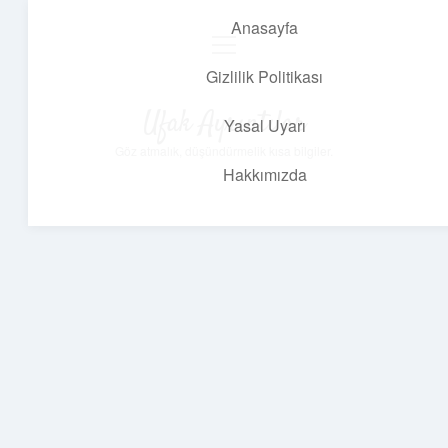
Anasayfa
menüyü
aç
Gizlilik Politikası
Ufak Ayrıntılar
Yasal Uyarı
Göz atmalık, düşündürmelik kısa bilgiler.
Hakkımızda