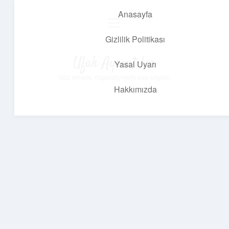
Anasayfa
menüyü
aç
Gizlilik Politikası
Ufak Ayrıntılar
Yasal Uyarı
Göz atmalık, düşündürmelik kısa bilgiler.
Hakkımızda