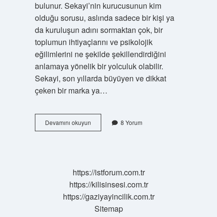
bulunur. Sekayi’nin kurucusunun kim
olduğu sorusu, aslında sadece bir kişi ya
da kuruluşun adını sormaktan çok, bir
toplumun ihtiyaçlarını ve psikolojik
eğilimlerini ne şekilde şekillendirdiğini
anlamaya yönelik bir yolculuk olabilir.
Sekayi, son yıllarda büyüyen ve dikkat
çeken bir marka ya…
Sekayi
Devamını okuyun
8 Yorum
kim
kurdu
?
https://istforum.com.tr
https://kilisinsesi.com.tr
https://gaziyayincilik.com.tr
Sitemap