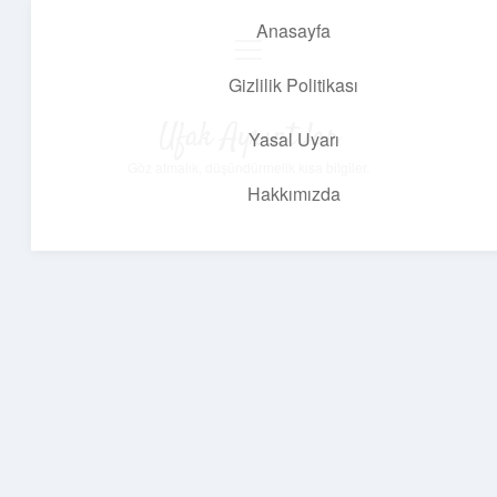
Anasayfa
menüyü
aç
Gizlilik Politikası
Ufak Ayrıntılar
Yasal Uyarı
Göz atmalık, düşündürmelik kısa bilgiler.
Hakkımızda