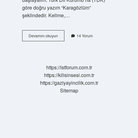
göre doğru yazım “Karagözlüm”
şeklindedir. Kelime,…
Karagözlüm
Devamını okuyun
14 Yorum
nasıl
yazılır
?
https://istforum.com.tr
https://kilisinsesi.com.tr
https://gaziyayincilik.com.tr
Sitemap