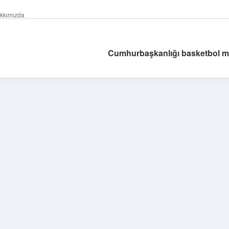
kkımızda
Cumhurbaşkanlığı basketbol m
Sidebar
elexbet günc