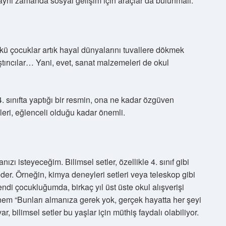
aynı zamanda sosyal gelişim için araçlar da bulunmalı.
ünkü çocuklar artık hayal dünyalarını tuvallere dökmek
pıştırıcılar… Yani, evet, sanat malzemeleri de okul
. sınıfta yaptığı bir resmin, ona ne kadar özgüven
eri, eğlenceli olduğu kadar önemli.
ı isteyeceğim. Bilimsel setler, özellikle 4. sınıf gibi
er. Örneğin, kimya deneyleri setleri veya teleskop gibi
endi çocukluğumda, birkaç yıl üst üste okul alışverişi
nnem “Bunları almanıza gerek yok, gerçek hayatta her şeyi
r, bilimsel setler bu yaşlar için müthiş faydalı olabiliyor.