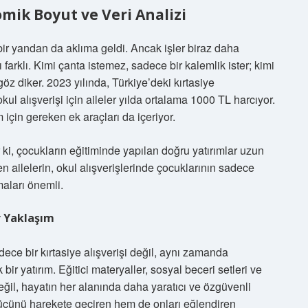
omik Boyut ve Veri Analizi
 bir yandan da aklıma geldi. Ancak işler biraz daha
farklı. Kimi çanta istemez, sadece bir kalemlik ister; kimi
öz diker. 2023 yılında, Türkiye’deki kırtasiye
ul alışverişi için aileler yılda ortalama 1000 TL harcıyor.
 için gereken ek araçları da içeriyor.
 ki, çocukların eğitiminde yapılan doğru yatırımlar uzun
ailelerin, okul alışverişlerinde çocuklarının sadece
maları önemli.
ir Yaklaşım
adece bir kırtasiye alışverişi değil, aynı zamanda
bir yatırım. Eğitici materyaller, sosyal beceri setleri ve
ğil, hayatın her alanında daha yaratıcı ve özgüvenli
ücünü harekete geçiren hem de onları eğlendiren