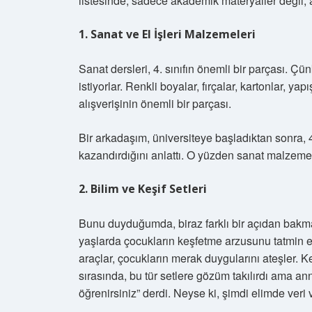
listesinde, sadece akademik materyaller değil, 
1. Sanat ve El İşleri Malzemeleri
Sanat dersleri, 4. sınıfın önemli bir parçası. Ç
istiyorlar. Renkli boyalar, fırçalar, kartonlar, ya
alışverişinin önemli bir parçası.
Bir arkadaşım, üniversiteye başladıktan sonra, 4
kazandırdığını anlattı. O yüzden sanat malzemel
2. Bilim ve Keşif Setleri
Bunu duyduğumda, biraz farklı bir açıdan bakmanız
yaşlarda çocukların keşfetme arzusunu tatmin ed
araçlar, çocukların merak duygularını ateşler. K
sırasında, bu tür setlere gözüm takılırdı ama a
öğrenirsiniz” derdi. Neyse ki, şimdi elimde veri va