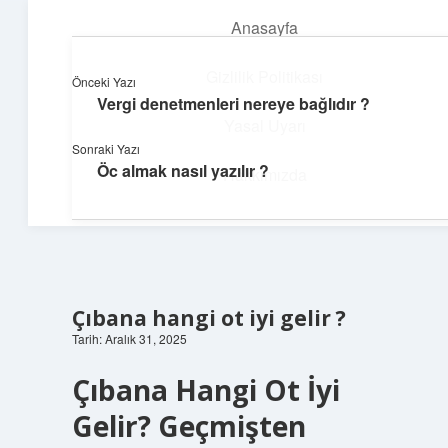
Anasayfa
menüyü
aç
Gizlilik Politikası
Önceki Yazı
Vergi denetmenleri nereye bağlıdır ?
Ufak Ayrıntılar
Yasal Uyarı
Sonraki Yazı
Göz atmalık, düşündürmelik kısa bilgiler.
Öc almak nasıl yazılır ?
Hakkımızda
Çıbana hangi ot iyi gelir ?
Tarih: Aralık 31, 2025
Çıbana Hangi Ot İyi
Gelir? Geçmişten