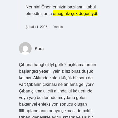
Nermin! Önerilerinizin bazılarını kabul
etmedim, ama
emeğiniz çok değerliydi
.
Şubat 11, 2026
Yanıtla
Kara
Çıbana hangi ot iyi gelir ? açıklamalarının
başlangıcı yeterli, yalnız hız biraz düşük
kalmış. Aklımda kalan küçük bir soru da
var: Çıbanın çıkması ne anlama geliyor?
Çıban çıkmak , cilt altında kıl köklerinde
veya yağ bezlerinde meydana gelen
bakteriyel enfeksiyon sonucu oluşan
iltihaplanmanın ortaya çıkması demektir.
Çıban, genellikle ağrılı, kızarık ve şiş bir