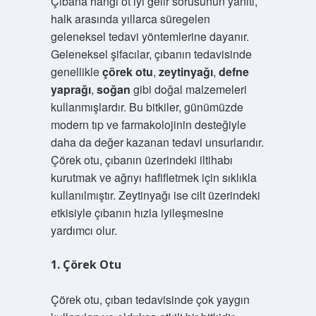
Çıbana hangi ot iyi gelir sorusunun yanıtı,
halk arasında yıllarca süregelen
geleneksel tedavi yöntemlerine dayanır.
Geleneksel şifacılar, çıbanın tedavisinde
genellikle
çörek otu
,
zeytinyağı
,
defne
yaprağı
,
soğan
gibi doğal malzemeleri
kullanmışlardır. Bu bitkiler, günümüzde
modern tıp ve farmakolojinin desteğiyle
daha da değer kazanan tedavi unsurlarıdır.
Çörek otu, çıbanın üzerindeki iltihabı
kurutmak ve ağrıyı hafifletmek için sıklıkla
kullanılmıştır. Zeytinyağı ise cilt üzerindeki
etkisiyle çıbanın hızla iyileşmesine
yardımcı olur.
1. Çörek Otu
Çörek otu, çıban tedavisinde çok yaygın