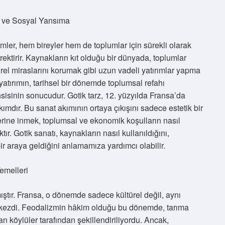
m ve Sosyal Yansıma
mler, hem bireyler hem de toplumlar için sürekli olarak
ektirir. Kaynakların kıt olduğu bir dünyada, toplumlar
el miraslarını korumak gibi uzun vadeli yatırımlar yapma
el yatırımın, tarihsel bir dönemde toplumsal refahı
sisinin sonucudur. Gotik tarz, 12. yüzyılda Fransa’da
mdır. Bu sanat akımının ortaya çıkışını sadece estetik bir
ine inmek, toplumsal ve ekonomik koşulların nasıl
ır. Gotik sanatı, kaynakların nasıl kullanıldığını,
bir araya geldiğini anlamamıza yardımcı olabilir.
emelleri
ıştır. Fransa, o dönemde sadece kültürel değil, aynı
ezdi. Feodalizmin hâkim olduğu bu dönemde, tarıma
n köylüler tarafından şekillendiriliyordu. Ancak,