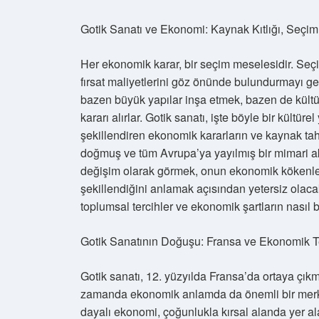
Gotik Sanatı ve Ekonomi: Kaynak Kıtlığı, Seçi
Her ekonomik karar, bir seçim meselesidir. Seçi
fırsat maliyetlerini göz önünde bulundurmayı ger
bazen büyük yapılar inşa etmek, bazen de kültür
kararı alırlar. Gotik sanatı, işte böyle bir kültür
şekillendiren ekonomik kararların ve kaynak tah
doğmuş ve tüm Avrupa’ya yayılmış bir mimari akı
değişim olarak görmek, onun ekonomik kökenler
şekillendiğini anlamak açısından yetersiz olacakt
toplumsal tercihler ve ekonomik şartların nasıl 
Gotik Sanatının Doğuşu: Fransa ve Ekonomik T
Gotik sanatı, 12. yüzyılda Fransa’da ortaya çıkm
zamanda ekonomik anlamda da önemli bir merk
dayalı ekonomi, çoğunlukla kırsal alanda yer ala