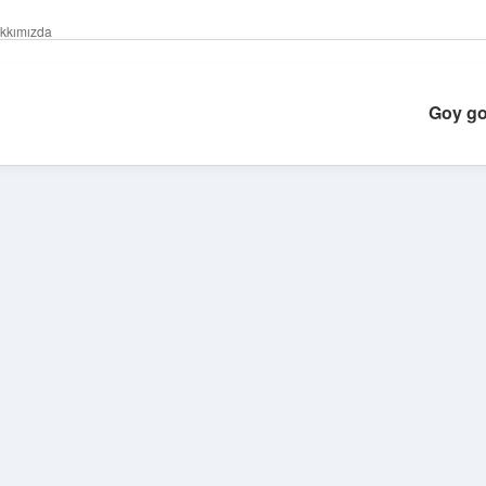
kkımızda
Goy go
Sidebar
elexbet günc