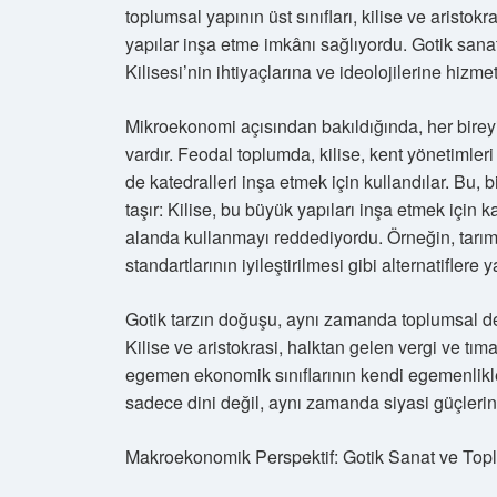
toplumsal yapının üst sınıfları, kilise ve aristo
yapılar inşa etme imkânı sağlıyordu. Gotik sanatı
Kilisesi’nin ihtiyaçlarına ve ideolojilerine hizme
Mikroekonomi açısından bakıldığında, her birey
vardır. Feodal toplumda, kilise, kent yönetimleri 
de katedralleri inşa etmek için kullandılar. Bu, bir 
taşır: Kilise, bu büyük yapıları inşa etmek için 
alanda kullanmayı reddediyordu. Örneğin, tarıma
standartlarının iyileştirilmesi gibi alternatiflere
Gotik tarzın doğuşu, aynı zamanda toplumsal deng
Kilise ve aristokrasi, halktan gelen vergi ve tı
egemen ekonomik sınıflarının kendi egemenlikler
sadece dini değil, aynı zamanda siyasi güçlerin
Makroekonomik Perspektif: Gotik Sanat ve To