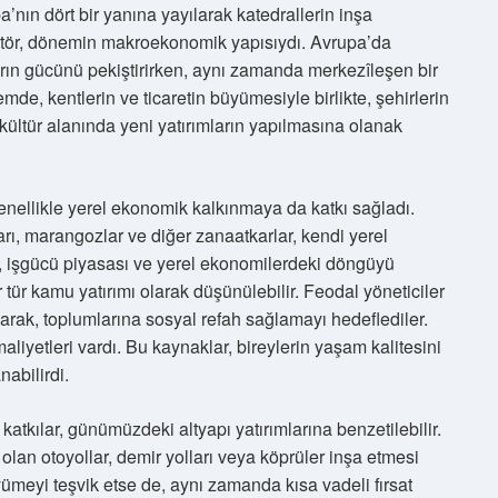
’nın dört bir yanına yayılarak katedrallerin inşa
aktör, dönemin makroekonomik yapısıydı. Avrupa’da
ların gücünü pekiştirirken, aynı zamanda merkezîleşen bir
e, kentlerin ve ticaretin büyümesiyle birlikte, şehirlerin
kültür alanında yeni yatırımların yapılmasına olanak
nellikle yerel ekonomik kalkınmaya da katkı sağladı.
ları, marangozlar ve diğer zanaatkarlar, kendi yerel
, işgücü piyasası ve yerel ekonomilerdeki döngüyü
r tür kamu yatırımı olarak düşünülebilir. Feodal yöneticiler
aparak, toplumlarına sosyal refah sağlamayı hedeflediler.
maliyetleri vardı. Bu kaynaklar, bireylerin yaşam kalitesini
abilirdi.
tkılar, günümüzdeki altyapı yatırımlarına benzetilebilir.
 olan otoyollar, demir yolları veya köprüler inşa etmesi
ümeyi teşvik etse de, aynı zamanda kısa vadeli fırsat