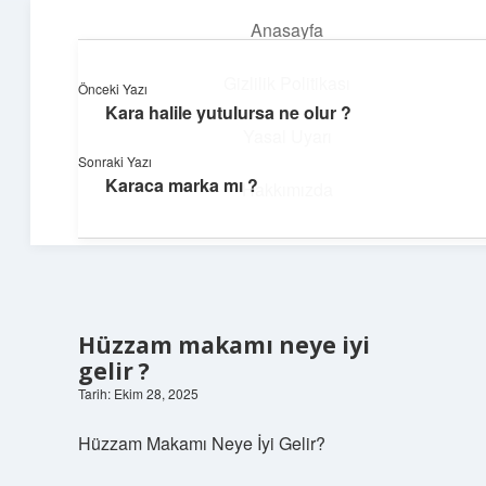
Anasayfa
menüyü
aç
Gizlilik Politikası
Önceki Yazı
Kara halile yutulursa ne olur ?
Ufak Ayrıntılar
Yasal Uyarı
Sonraki Yazı
Göz atmalık, düşündürmelik kısa bilgiler.
Karaca marka mı ?
Hakkımızda
Hüzzam makamı neye iyi
gelir ?
Tarih: Ekim 28, 2025
Hüzzam Makamı Neye İyi Gelir?