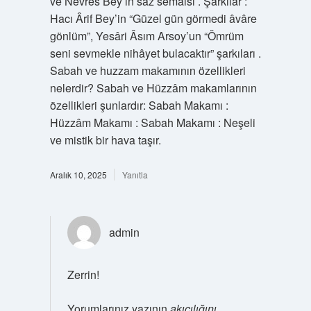
ve Nevres Bey’in saz semaisi . Şarkılar :
Hacı Ârif Bey’in “Güzel gün görmedi âvâre
gönlüm”, Yesâri Âsım Arsoy’un “Ömrüm
seni sevmekle nihâyet bulacaktır” şarkıları .
Sabah ve huzzam makamının özellikleri
nelerdir? Sabah ve Hüzzâm makamlarının
özellikleri şunlardır: Sabah Makamı :
Hüzzâm Makamı : Sabah Makamı : Neşeli
ve mistik bir hava taşır.
Aralık 10, 2025
Yanıtla
admin
Zerrin!
Yorumlarınız yazının
akıcılığını