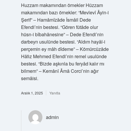
Huzzam makamından örnekler Hüzzam
makamından bazı örnekler: “Mevlevî Âyin-i
Şerif” – Hamâmîzâde İsmâil Dede
Efendi’nin bestesi. “Gören fütâde olur
hüsn-i bîbahânesine” – Dede Efendi’nin
darbeyn usulünde bestesi. “Aldım hayâl-i
perçemin ey mâh dîdeme” – Kömürcüzâde
Hâfız Mehmed Efendi’nin remel usulünde
bestesi. “Bizde aşkınla bu feryâd kalır mı
bilmem” – Kemânî Âmâ Corci’nin ağır
semâisi.
Aralık 1, 2025
Yanıtla
admin