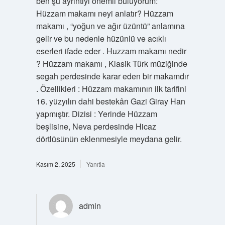
ben şu ayrıntıyı önemli buluyorum:
Hüzzam makamı neyi anlatır? Hüzzam
makamı , “yoğun ve ağır üzüntü” anlamına
gelir ve bu nedenle hüzünlü ve acıklı
eserleri ifade eder . Huzzam makamı nedir
? Hüzzam makamı , Klasik Türk müziğinde
segah perdesinde karar eden bir makamdır
. Özellikleri : Hüzzam makamının ilk tarifini
16. yüzyılın dahi bestekârı Gazi Giray Han
yapmıştır. Dizisi : Yerinde Hüzzam
beşlisine, Neva perdesinde Hicaz
dörtlüsünün eklenmesiyle meydana gelir.
Kasım 2, 2025
Yanıtla
admin