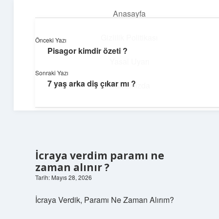
Anasayfa
menüyü
aç
Gizlilik Politikası
Önceki Yazı
Pisagor kimdir özeti ?
Ufak Ayrıntılar
Yasal Uyarı
Sonraki Yazı
Göz atmalık, düşündürmelik kısa bilgiler.
7 yaş arka diş çıkar mı ?
Hakkımızda
İcraya verdim paramı ne
zaman alınır ?
Tarih: Mayıs 28, 2026
İcraya Verdik, Paramı Ne Zaman Alırım?