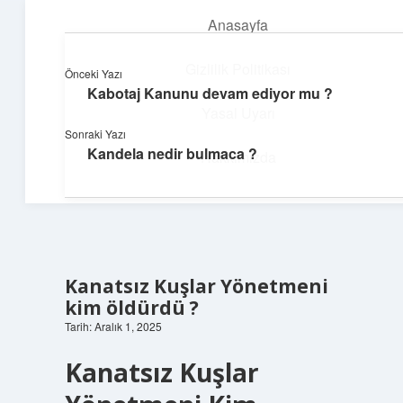
Anasayfa
menüyü
aç
Gizlilik Politikası
Önceki Yazı
Kabotaj Kanunu devam ediyor mu ?
Ufak Ayrıntılar
Yasal Uyarı
Sonraki Yazı
Göz atmalık, düşündürmelik kısa bilgiler.
Kandela nedir bulmaca ?
Hakkımızda
Kanatsız Kuşlar Yönetmeni
kim öldürdü ?
Tarih: Aralık 1, 2025
Kanatsız Kuşlar