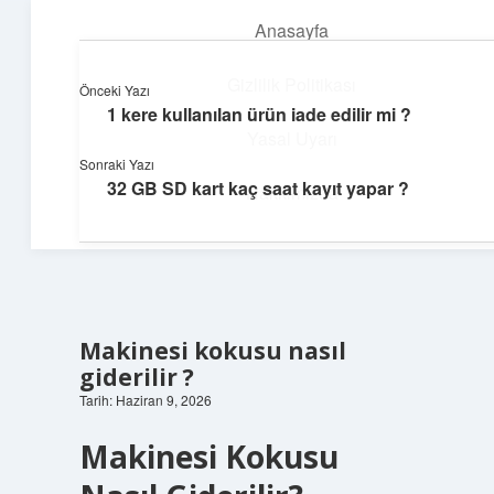
Anasayfa
menüyü
aç
Gizlilik Politikası
Önceki Yazı
1 kere kullanılan ürün iade edilir mi ?
Ufak Ayrıntılar
Yasal Uyarı
Sonraki Yazı
Göz atmalık, düşündürmelik kısa bilgiler.
32 GB SD kart kaç saat kayıt yapar ?
Hakkımızda
Makinesi kokusu nasıl
giderilir ?
Tarih: Haziran 9, 2026
Makinesi Kokusu