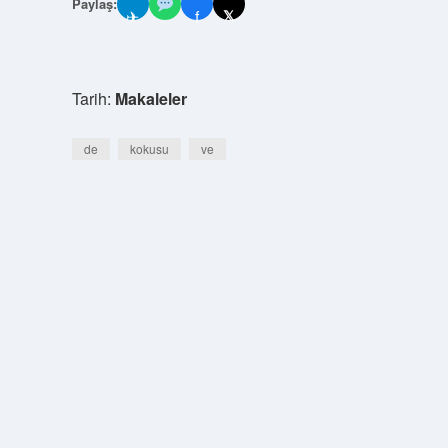
Paylaş:
✈
f
𝕏
Tarih:
Makaleler
de
kokusu
ve