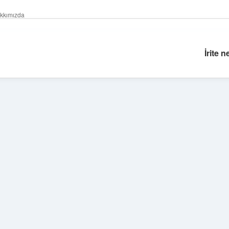
kkımızda
İrite 
Sidebar
elexbet günc