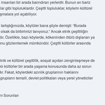
 insanları bir arada barındıran yerlerdir. Bunun en bariz
gibi topluluklardır. Çeşitli topluluklar, köylerin kültürel
ışmalara yol açabiliyor.
i tartıştığımızda, köylüler bana şöyle demişti: “Burada
 olsak da birbirimizi tanıyoruz.” Ancak etnik çeşitliliğin
r. Özellikle, bazı köylerde, kökeninden ötürü dışlanan ya
uğunu gözlemlemek mümkündür. Çeşitli kültürler arasında
tnik ve kültürel çeşitlilik, sosyal açıdan zenginleşmeye de
farklı kültürler bir arada yaşama konusunda daha az sorun
r. Fakat, köylerdeki azınlık gruplarının haklarını
ların temsili, devlet politikaları veya yerel yöneticiler
m Sorunları