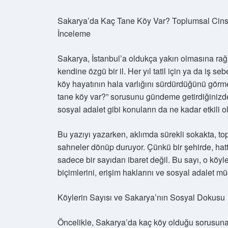
Sakarya’da Kaç Tane Köy Var? Toplumsal Cinsiye
İnceleme
Sakarya, İstanbul’a oldukça yakın olmasına rağ
kendine özgü bir il. Her yıl tatil için ya da iş 
köy hayatının hala varlığını sürdürdüğünü görme
tane köy var?” sorusunu gündeme getirdiğinizde, 
sosyal adalet gibi konuların da ne kadar etkil
Bu yazıyı yazarken, aklımda sürekli sokakta, to
sahneler dönüp duruyor. Çünkü bir şehirde, hatt
sadece bir sayıdan ibaret değil. Bu sayı, o köy
biçimlerini, erişim haklarını ve sosyal adalet mü
Köylerin Sayısı ve Sakarya’nın Sosyal Dokusu
Öncelikle, Sakarya’da kaç köy olduğu sorusuna b