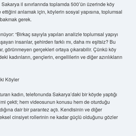
r. Sakarya il sınırlarında toplamda 500’ün üzerinde köy
ettiğini anlamak için, köylerin sosyal yapısına, toplumsal
ne bakmak gerek.
ünüyor: “Birkaç sayıyla yapılan analizle toplumsal yapıyı
an insanlar, şehirden farklı mı, daha mı eşitsiz? Bu
ar, görünmeyen gerçekleri ortaya çıkarabilir. Çünkü köy
eki kadınların, gençlerin, engellilerin ve diğer azınlıkların
ki Köyler
turan kadın, telefonunda Sakarya’daki bir köyde yaptığı
katimi çekti; hem videosunun konusu hem de oturduğu
dığına dair bir parantez açtı. Kendisinin ve diğer
eksel cinsiyet rollerinin ne kadar güçlü olduğunu gözler