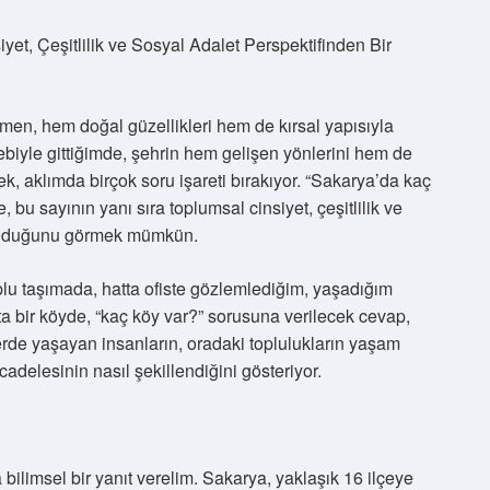
t, Çeşitlilik ve Sosyal Adalet Perspektifinden Bir
men, hem doğal güzellikleri hem de kırsal yapısıyla
sebebiyle gittiğimde, şehrin hem gelişen yönlerini hem de
k, aklımda birçok soru işareti bırakıyor. “Sakarya’da kaç
bu sayının yanı sıra toplumsal cinsiyet, çeşitlilik ve
i olduğunu görmek mümkün.
plu taşımada, hatta ofiste gözlemlediğim, yaşadığım
a bir köyde, “kaç köy var?” sorusuna verilecek cevap,
lerde yaşayan insanların, oradaki toplulukların yaşam
cadelesinin nasıl şekillendiğini gösteriyor.
ilimsel bir yanıt verelim. Sakarya, yaklaşık 16 ilçeye