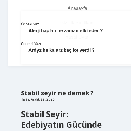
Anasayfa
menüyü
aç
Gizlilik Politikası
Önceki Yazı
Alerji hapları ne zaman etki eder ?
Ufak Ayrıntılar
Yasal Uyarı
Sonraki Yazı
Göz atmalık, düşündürmelik kısa bilgiler.
Ardyz halka arz kaç lot verdi ?
Hakkımızda
Stabil seyir ne demek ?
Tarih: Aralık 29, 2025
Stabil Seyir:
Edebiyatın Gücünde