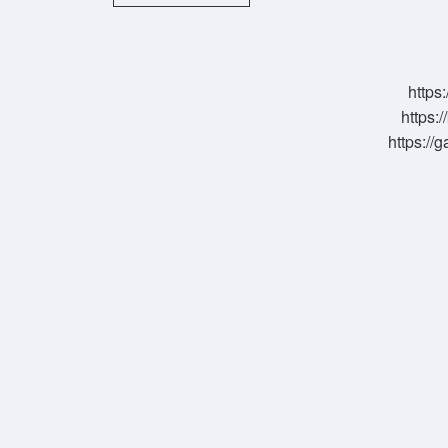
aylar
nelerdir
?
https:
https:/
https://g