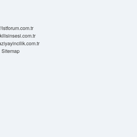
//istforum.com.tr
/kilisinsesi.com.tr
aziyayincilik.com.tr
Sitemap