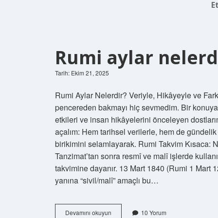
E
Rumi aylar nelerd
Tarih: Ekim 21, 2025
Rumi Aylar Nelerdir? Veriyle, Hikâyeyle ve Far
pencereden bakmayı hiç sevmedim. Bir konuya 
etkileri ve insan hikâyelerini önceleyen dostlar
açalım: Hem tarihsel verilerle, hem de gündelik
birikimini selamlayarak. Rumi Takvim Kısaca:
Tanzimat’tan sonra resmî ve malî işlerde kullanıl
takvimine dayanır. 13 Mart 1840 (Rumi 1 Mart 1256
yanına “sivil/malî” amaçlı bu…
Rumi
Devamını okuyun
10 Yorum