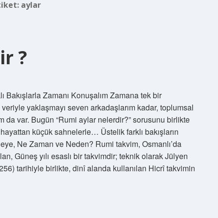
tiket:
aylar
ir ?
klı Bakışlarla Zamanı Konuşalım Zamana tek bir
veriyle yaklaşmayı seven arkadaşlarım kadar, toplumsal
ım da var. Bugün “Rumi aylar nelerdir?” sorusunu birlikte
 hayattan küçük sahnelerle… Üstelik farklı bakışların
 Neye, Ne Zaman ve Neden? Rumi takvim, Osmanlı’da
an, Güneş yılı esaslı bir takvimdir; teknik olarak Jülyen
) tarihiyle birlikte, dinî alanda kullanılan Hicrî takvimin