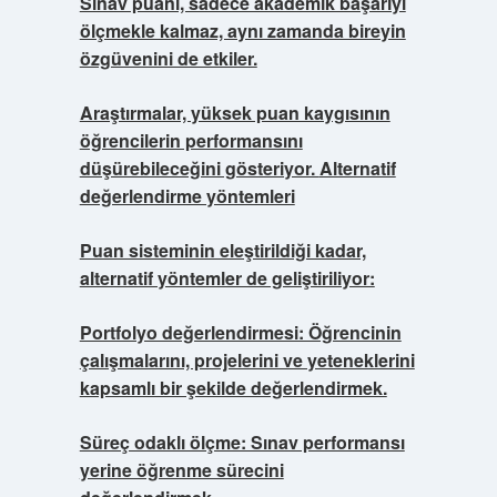
Sınav puanı, sadece akademik başarıyı
ölçmekle kalmaz, aynı zamanda bireyin
özgüvenini de etkiler.
Araştırmalar, yüksek puan kaygısının
öğrencilerin performansını
düşürebileceğini gösteriyor.
Alternatif
değerlendirme yöntemleri
Puan sisteminin eleştirildiği kadar,
alternatif yöntemler de geliştiriliyor:
Portfolyo değerlendirmesi: Öğrencinin
çalışmalarını, projelerini ve yeteneklerini
kapsamlı bir şekilde değerlendirmek.
Süreç odaklı ölçme: Sınav performansı
yerine öğrenme sürecini