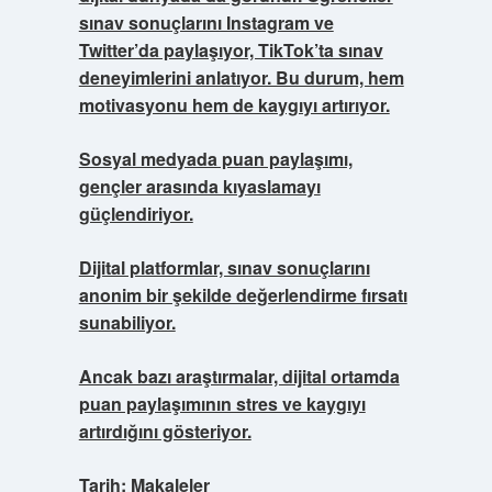
sınav sonuçlarını Instagram ve
Twitter’da paylaşıyor, TikTok’ta sınav
deneyimlerini anlatıyor. Bu durum, hem
motivasyonu hem de kaygıyı artırıyor.
Sosyal medyada puan paylaşımı,
gençler arasında kıyaslamayı
güçlendiriyor.
Dijital platformlar, sınav sonuçlarını
anonim bir şekilde değerlendirme fırsatı
sunabiliyor.
Ancak bazı araştırmalar, dijital ortamda
puan paylaşımının stres ve kaygıyı
artırdığını gösteriyor.
Tarih:
Makaleler