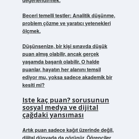
değerlendirmek.
Beceri temelli testler: Analitik düşünme,
problem çözme ve yaratıcı yetenekleri
ölçmek.
Düşünsenize, bir kişi sınavda düşük
puan almış olabilir, ancak gerçek
yaşamda başarılı olabilir. O halde
puanlar, hayatın her alanını temsil
ediyor mu, yoksa sadece akademik bir
kesiti mi?
Iste kaç puan?
sorusunun
sosyal medya ve dijital
çağdaki yansıması
Artık puan sadece kağıt üzerinde değil,
dijital dünyada da görünür. Öğrenciler