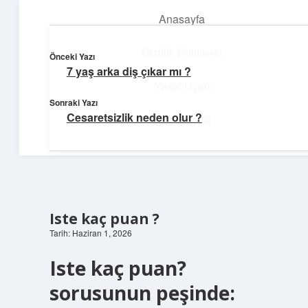
Anasayfa
menüyü
aç
Gizlilik Politikası
Önceki Yazı
7 yaş arka diş çıkar mı ?
Ufak Ayrıntılar
Yasal Uyarı
Sonraki Yazı
Göz atmalık, düşündürmelik kısa bilgiler.
Cesaretsizlik neden olur ?
Hakkımızda
Iste kaç puan ?
Tarih: Haziran 1, 2026
Iste kaç puan?
sorusunun peşinde: