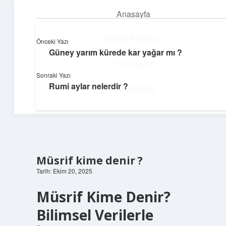
Anasayfa
menüyü
aç
Gizlilik Politikası
Önceki Yazı
Güney yarım kürede kar yağar mı ?
Ufak Ayrıntılar
Yasal Uyarı
Sonraki Yazı
Göz atmalık, düşündürmelik kısa bilgiler.
Rumi aylar nelerdir ?
Hakkımızda
Müsrif kime denir ?
Tarih: Ekim 20, 2025
Müsrif Kime Denir?
Bilimsel Verilerle