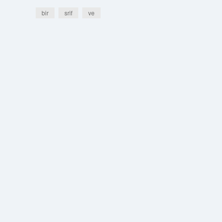
bir
srif
ve